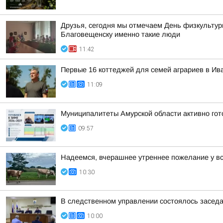
Друзья, сегодня мы отмечаем День физкультурн
Благовещенску именно такие люди
11:42
Первые 16 коттеджей для семей аграриев в Ива
11:09
Муниципалитеты Амурской области активно гот
09:57
Надеемся, вчерашнее утреннее пожелание у в
10:30
В следственном управлении состоялось заседан
10:00