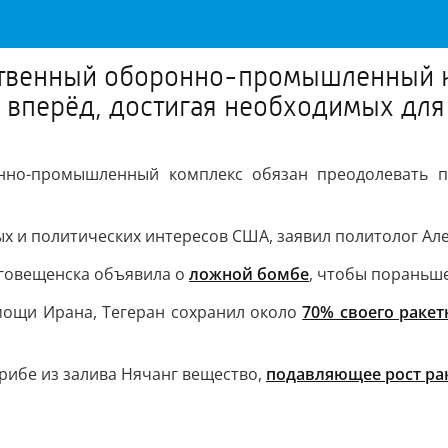
ественный оборонно-промышленный 
я вперёд, достигая необходимых для
нно-промышленный комплекс обязан преодолевать пр
х и политических интересов США, заявил политолог Ал
аговещенска объявила о
ложной бомбе
, чтобы пораньше
мощи Ирана, Тегеран сохранил около
70% своего ракет
рибе из залива Нячанг вещество,
подавляющее рост ра