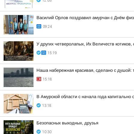
12:03
Василий Орлов поздравил амурчан с Днём физ
09:24
У других четверолапых, Их Величеств котиков,
15:19
Наша набережная красивая, сделано с душой: т
15:18
В Амурской области с начала года капитально
13:18
Безопасных выходных, друзья
10:30