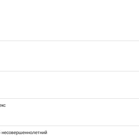
екс
иб несовершеннолетний