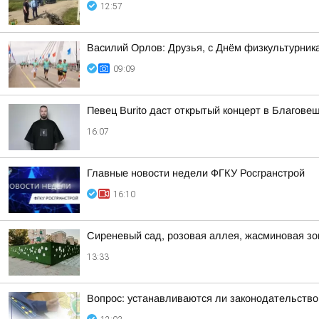
12:57
Василий Орлов: Друзья, с Днём физкультурника!
09:09
Певец Burito даст открытый концерт в Благове
16:07
Главные новости недели ФГКУ Росгранстрой
16:10
Сиреневый сад, розовая аллея, жасминовая зо
13:33
Вопрос: устанавливаются ли законодательство