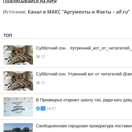
Подписывайся на АиФ
Источник:
Канал в МАКС "Аргументы и Факты – aif.ru"
ТОП
Субботний сон. . #утренний_кот_от_читателей
08:12
Субботний сон. Утренний кот от читателей @a
08:12
В Приамурье откроют школу тех, ради кого де
14:57
Свободненская городская прокуратура постави