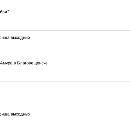
ября?
 афиша выходных
й Амура в Благовещенске
 афиша выходных