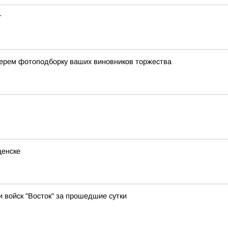
т
берем фотоподборку ваших виновников торжества
щенске
и войск "Восток" за прошедшие сутки