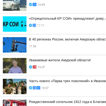
16:49
«Отрицательный КР СОИ» принадлежит дому, 
17:11
В 40 регионах России, включая Амурскую обла
17:34
Уважаемые жители Амурской области!
16:07
Часть нового «Парка трех поколений» в Иванов
16:07
Рождественский сочельник 1912 года в Благо