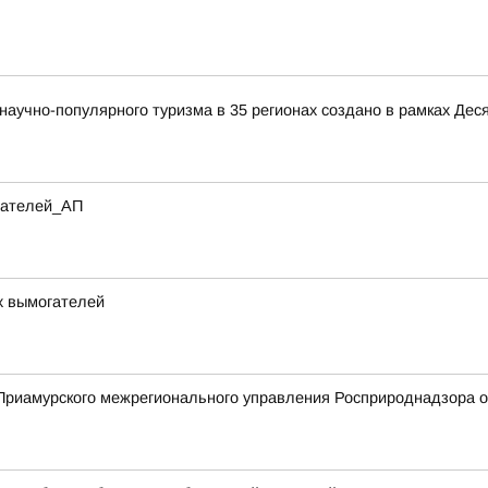
аучно-популярного туризма в 35 регионах создано в рамках Деся
итателей_АП
х вымогателей
риамурского межрегионального управления Росприроднадзора о 