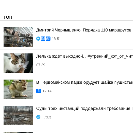
ТОП
Дмитрий Чернышенко: Порядка 110 маршрутов н
18:51
Лёлька ждёт выходной. . #утренний_кот_от_ч
07:39
В Первомайском парке орудует шайка пушисты
17:14
Суды трех инстанций поддержали требование П
17:03