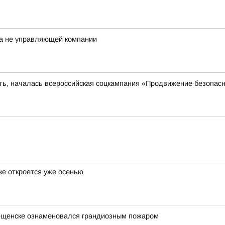
а не управляющей компании
сть, началась всероссийская соцкампания «Продвижение безопас
ке откроется уже осенью
вещенске ознаменовался грандиозным пожаром