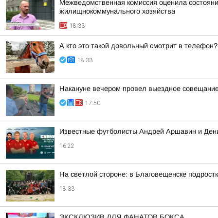
Межведомственная комиссия оценила состояние
жилищнокоммунального хозяйства
18:33
А кто это такой довольный смотрит в телефон?
18:33
Накануне вечером провел выездное совещание 
17:50
Известные футболисты Андрей Аршавин и Дени
16:22
На светлой стороне: в Благовещенске подростк
18:33
ЭКСКЛЮЗИВ ДЛЯ ФАНАТОВ БОКСА