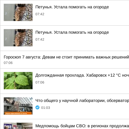
Петунья. Устала помогать на огороде
07:42
Петунья. Устала помогать на огороде
07:42
Гороскоп 7 августа: Девам не стоит принимать важных решени
07:06
Долгожданная прохлада. Хабаровск +12 °C ноч
07:06
Что общего у научной лаборатории, обсерватор
01:03
Медпомощь бойцам СВО: в регионах продолжае