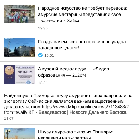
Народное искусство не требует перевода:
амурские мастерицы представили свое
творчество в Хэйхэ
19:30
Поздравляем всех, кто правильно угадал
загаданное здание!
19:01
Амурский медколледж — «Лидер
образования — 2026»!
18:21
Найденную в Приморье шкуру амурского тигра направили на
экспертизу Сейчас она является важным вещественным
доказательством
https://www.dv.kp.ru/online/news/7113483/?
from=twall
//
КП - Владивосток | Новости Дальнего Востока
18:07
Шкуру амурского тигра из Приморья
направили на экспертизу