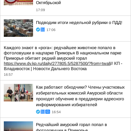
Октябрьской
17:09
Подводим итоги недельной рубрики о ПДД!
17:06
Каждого знают в «рога»: редчайшее животное попало в
фотоловушки в нацпарке Приморья В национальном парке
Приморье обитает редкий амурский горал
https://www.dv.kp.ru/daily/277805.5/5287500/?from=twall
//
КП -
Владивосток | Новости Дальнего Востока
16:57
Как работают обходчики? Члены участковых
избирательных комиссий Амурской области
проходят обучение в преддверии адресного
информирования избирателей
16:54
Редчайший амурский горал попал в
фотоловушки в Приморье