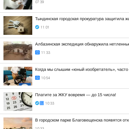
07:39
Тындинская городская прокуратура защитила 
11:01
Албазинская экспедиция обнаружила нетленны
11:33
Когда мы слышим «юный изобретатель», часто 
10:54
Платите за ЖКУ вовремя — до 15 числа!
10:33
В городском парке Благовещенска появятся отк
10:33