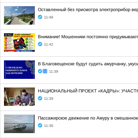
Оставленный без присмотра электроприбор ве
11:48
Внимание! Мошенники постоянно придумывают
11:42
В Благовещенске будут судить амурчанку, уку
11:39
НАЦИОНАЛЬНЫЙ ПРОЕКТ «КАДРЫ»: УЧАС
11:39
Пассажирское движение по Амуру в смешанном
11:36