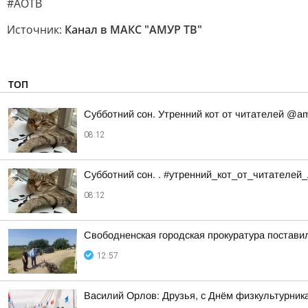
#АОТВ
Источник:
Канал в МАКС "АМУР ТВ"
ТОП
Субботний сон. Утренний кот от читателей @a
08:12
Субботний сон. . #утренний_кот_от_читателей
08:12
Свободненская городская прокуратура постави
12:57
Василий Орлов: Друзья, с Днём физкультурника!