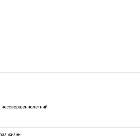
иб несовершеннолетний
браз жизни