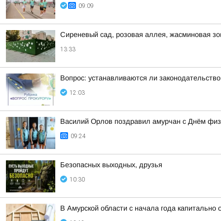
09:09
Сиреневый сад, розовая аллея, жасминовая зо
13:33
Вопрос: устанавливаются ли законодательство
12:03
Василий Орлов поздравил амурчан с Днём физ
09:24
Безопасных выходных, друзья
10:30
В Амурской области с начала года капитально