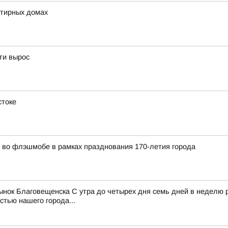
ртирных домах
ти вырос
стоке
во флэшмобе в рамках празднования 170-летия города
рынок Благовещенска С утра до четырех дня семь дней в неделю
тью нашего города...