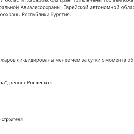
й области, Хабаровском крае привлечены 100 авипож
ральной Авиалесоохраны. Еврейской автономной облас
оохраны Республики Бурятия.
пожаров ликвидированы менее чем за сутки с момента о
на"
, репост
Рослесхоз
 строителя