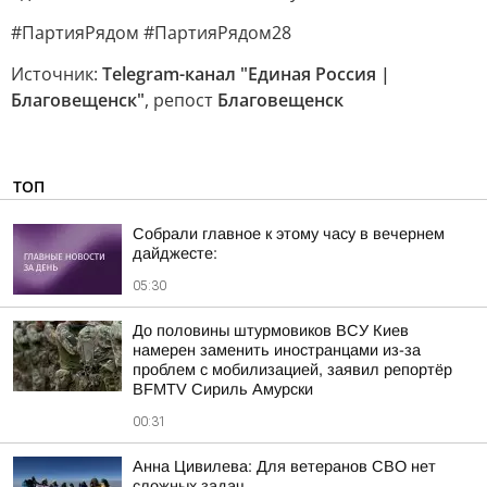
#ПартияРядом #ПартияРядом28
Источник:
Telegram-канал "Единая Россия |
Благовещенск"
, репост
Благовещенск
ТОП
Собрали главное к этому часу в вечернем
дайджесте:
05:30
До половины штурмовиков ВСУ Киев
намерен заменить иностранцами из-за
проблем с мобилизацией, заявил репортёр
BFMTV Сириль Амурски
00:31
Анна Цивилева: Для ветеранов СВО нет
сложных задач