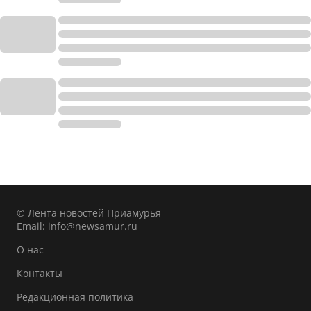
© Лента новостей Приамурья
Email:
info@newsamur.ru
О нас
Контакты
Редакционная политика