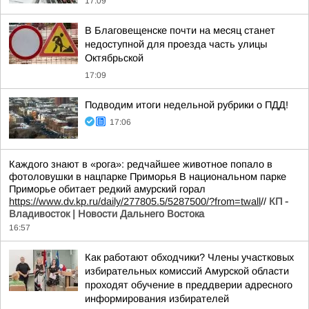
17:09
В Благовещенске почти на месяц станет
недоступной для проезда часть улицы
Октябрьской
17:09
Подводим итоги недельной рубрики о ПДД!
17:06
Каждого знают в «рога»: редчайшее животное попало в
фотоловушки в нацпарке Приморья В национальном парке
Приморье обитает редкий амурский горал
https://www.dv.kp.ru/daily/277805.5/5287500/?from=twall
//
КП -
Владивосток | Новости Дальнего Востока
16:57
Как работают обходчики? Члены участковых
избирательных комиссий Амурской области
проходят обучение в преддверии адресного
информирования избирателей