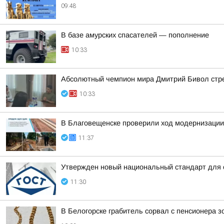
09:48
В базе амурских спасателей — пополнение
10:33
Абсолютный чемпион мира Дмитрий Бивол стрем
10:33
В Благовещенске проверили ход модернизации
11:37
Утвержден новый национальный стандарт для 
11:30
В Белогорске грабитель сорвал с пенсионера 