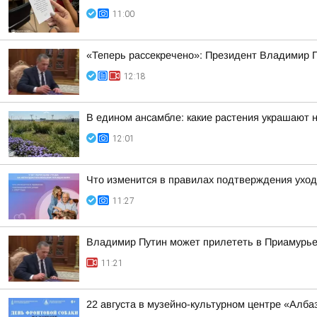
11:00
«Теперь рассекречено»: Президент Владимир П
12:18
В едином ансамбле: какие растения украшают
12:01
Что изменится в правилах подтверждения уход
11:27
Владимир Путин может прилететь в Приамурь
11:21
22 августа в музейно-культурном центре «Алб