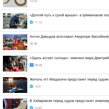
10:03
«Долгий путь к сухой крыше»: в Шимановске п
11:10
Антон Давыдов возглавил Амурскую бассейнов
09:09
«Здесь встает солнце»: чемпион мира Дмитрий
09:48
Житель пгт Магдагачи предстанет перед судом
10:51
В Хабаровске перед судом предстанет инженер
10:45