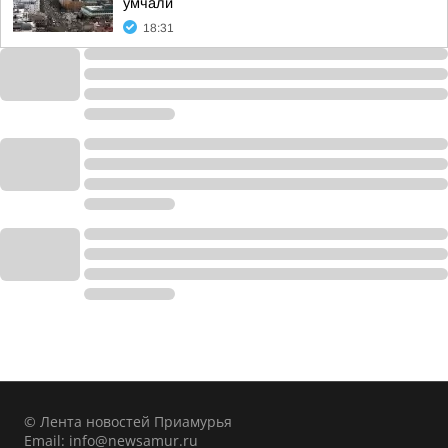
умчали
18:31
© Лента новостей Приамурья
Email:
info@newsamur.ru