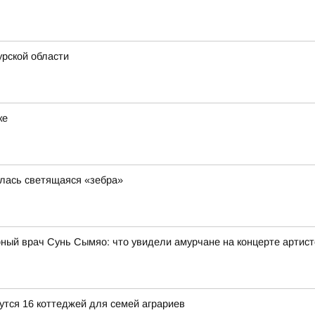
рской области
ке
илась светящаяся «зебра»
рный врач Сунь Сымяо: что увидели амурчане на концерте артис
утся 16 коттеджей для семей аграриев