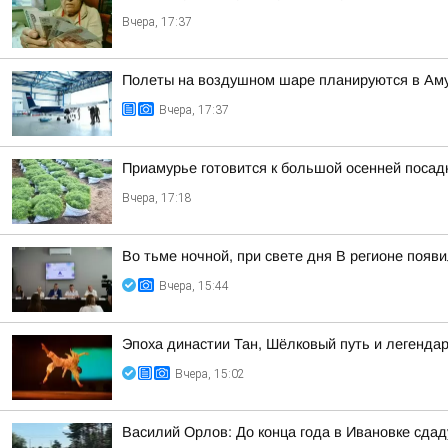
Вчера, 17:37
Полеты на воздушном шаре планируются в Аму
Вчера, 17:37
Приамурье готовится к большой осенней посад
Вчера, 17:18
Во тьме ночной, при свете дня В регионе появ
Вчера, 15:44
Эпоха династии Тан, Шёлковый путь и легенда
Вчера, 15:02
Василий Орлов: До конца года в Ивановке сдад