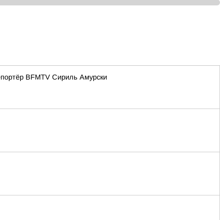
репортёр BFMTV Сириль Амурски