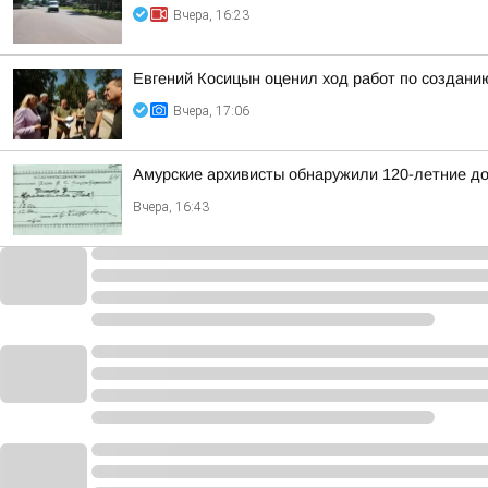
Вчера, 16:23
Евгений Косицын оценил ход работ по создани
Вчера, 17:06
Амурские архивисты обнаружили 120-летние д
Вчера, 16:43