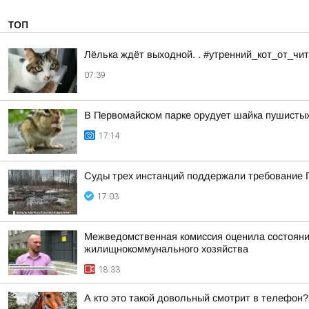
ТОП
Лёлька ждёт выходной. . #утренний_кот_от_ч
07:39
В Первомайском парке орудует шайка пушисты
17:14
Суды трех инстанций поддержали требование П
17:03
Межведомственная комиссия оценила состояние
жилищнокоммунального хозяйства
18:33
А кто это такой довольный смотрит в телефон?