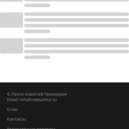
© Лента новостей Приамурья
Email:
info@newsamur.ru
О нас
Контакты
Редакционная политика