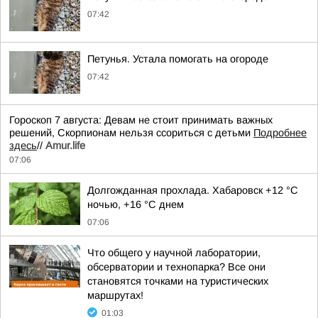
07:42
Петунья. Устала помогать на огороде
07:42
Гороскоп 7 августа: Девам не стоит принимать важных
решений, Скорпионам нельзя ссориться с детьми
Подробнее
здесь
//
Аmur.life
07:06
Долгожданная прохлада. Хабаровск +12 °C
ночью, +16 °C днем
07:06
Что общего у научной лаборатории,
обсерватории и технопарка? Все они
становятся точками на туристических
маршрутах!
01:03