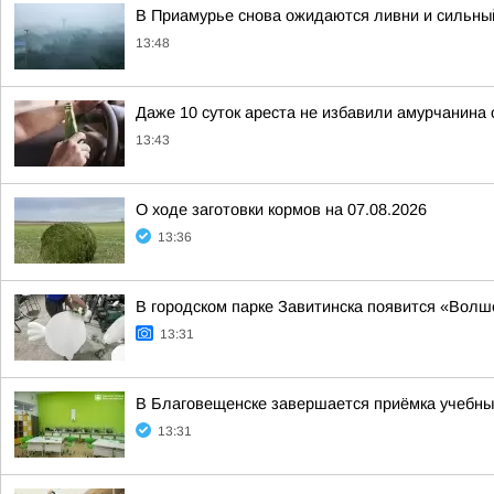
В Приамурье снова ожидаются ливни и сильны
13:48
Даже 10 суток ареста не избавили амурчанина
13:43
О ходе заготовки кормов на 07.08.2026
13:36
В городском парке Завитинска появится «Вол
13:31
В Благовещенске завершается приёмка учебных
13:31