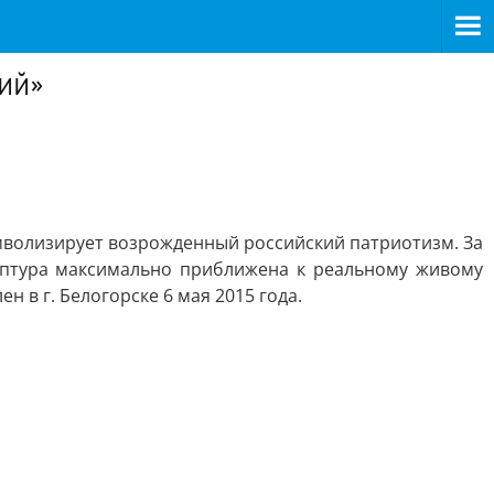
ий»
мволизирует возрожденный российский патриотизм. За
льптура максимально приближена к реальному живому
н в г. Белогорске 6 мая 2015 года.