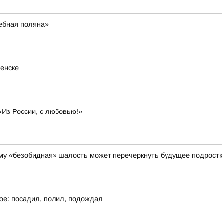
ебная поляна»
щенске
«Из России, с любовью!»
чему «безобидная» шалость может перечеркнуть будущее подрост
ое: посадил, полил, подождал