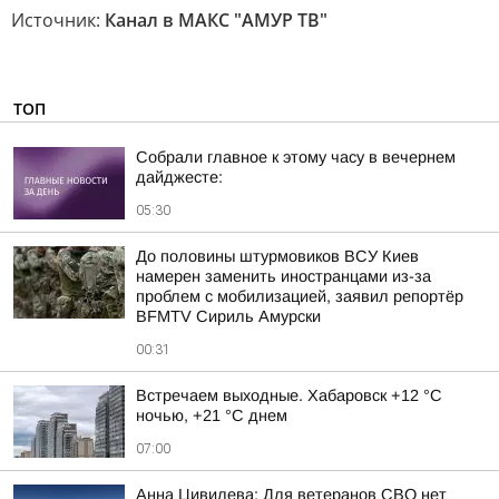
Источник:
Канал в МАКС "АМУР ТВ"
ТОП
Собрали главное к этому часу в вечернем
дайджесте:
05:30
До половины штурмовиков ВСУ Киев
намерен заменить иностранцами из-за
проблем с мобилизацией, заявил репортёр
BFMTV Сириль Амурски
00:31
Встречаем выходные. Хабаровск +12 °C
ночью, +21 °C днем
07:00
Анна Цивилева: Для ветеранов СВО нет