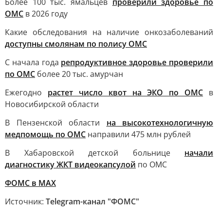
Более 100 тыс. ямальцев
проверили здоровье по
ОМС
в 2026 году
Какие обследования на наличие онкозаболеваний
доступны смолянам по полису ОМС
С начала года
репродуктивное здоровье проверили
по ОМС
более 20 тыс. амурчан
Ежегодно
растет число квот на ЭКО по ОМС
в
Новосибирской области
В Пензенской области
на высокотехнологичную
медпомощь по ОМС
направили 475 млн рублей
В Хабаровской детской больнице
начали
диагностику ЖКТ видеокапсулой
по ОМС
ФОМС в МАХ
Источник:
Telegram-канал "ФОМС"