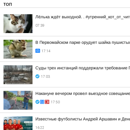
ТОП
Лёлька ждёт выходной. . #утренний_кот_от_ч
07:39
В Первомайском парке орудует шайка пушисты
17:14
Суды трех инстанций поддержали требование П
17:03
Накануне вечером провел выездное совещание 
17:50
Известные футболисты Андрей Аршавин и Дени
16:22