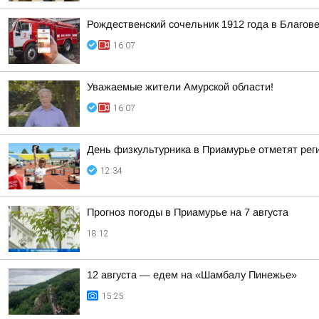
Рождественский сочельник 1912 года в Благо
16:07
Уважаемые жители Амурской области!
16:07
День физкультурника в Приамурье отметят рег
12:34
Прогноз погоды в Приамурье на 7 августа
18:12
12 августа — едем на «Шамбалу Пинежье»
15:25