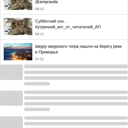
@ampravda
08:12
Субботний сон. .
#утренний_кот_от_читателей_АП
08:12
Шкуру амурского тигра нашли на берегу реки
в Приморье
07:51