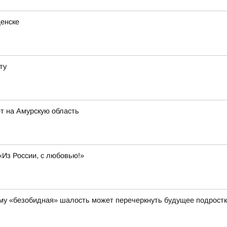
щенске
ту
т на Амурскую область
«Из России, с любовью!»
чему «безобидная» шалость может перечеркнуть будущее подрост