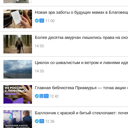
Новая эра заботы о будущих мамах в Благове
11:00
Более десятка амурчан лишились права на охо
14:33
Циклон со шквалистым и ветром и ливнями иде
14:33
Главная библиотека Приамурья — точка акции 
12:42
Баллончик с краской и битый стеклопакет: по
12:36