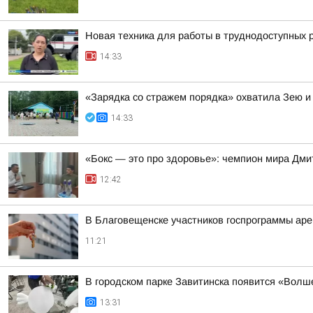
Новая техника для работы в труднодоступных 
14:33
«Зарядка со стражем порядка» охватила Зею и
14:33
«Бокс — это про здоровье»: чемпион мира Дми
12:42
В Благовещенске участников госпрограммы аре
11:21
В городском парке Завитинска появится «Волш
13:31