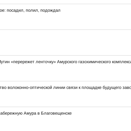
ое: посадил, полил, подождал
утин «перережет ленточку» Амурского газохимического комплекс
во волоконно-оптической линии связи к площадке будущего заво
 набережную Амура в Благовещенске