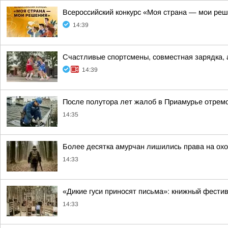
Всероссийский конкурс «Моя страна — мои ре
14:39
Счастливые спортсмены, совместная зарядка,
14:39
После полутора лет жалоб в Приамурье отре
14:35
Более десятка амурчан лишились права на охо
14:33
«Дикие гуси приносят письма»: книжный фести
14:33