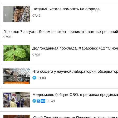
Петунья. Устала помогать на огороде
07:42
Гороскоп 7 августа: Девам не стоит принимать важных решени
07:06
Долгожданная прохлада. Хабаровск +12 °C ноч
07:06
Что общего у научной лаборатории, обсерватор
01:03
Медпомощь бойцам СВО: в регионах продолжае
00:43
Юрий Трутнев доложил Президенту о социальн