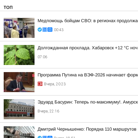
ТОП
Медпомощь бойцам СВО: в регионах продолжае
00:43
Долгожданная прохлада. Хабаровск +12 °C ноч
07:06
Программа Путина на ВЭФ-2026 начинает фор
Вчера, 20:23
Эдуард Басурин: Теперь по-максимуму!. Амурс
Вчера, 22:16
Дмитрий Чернышенко: Порядка 110 маршрутов н