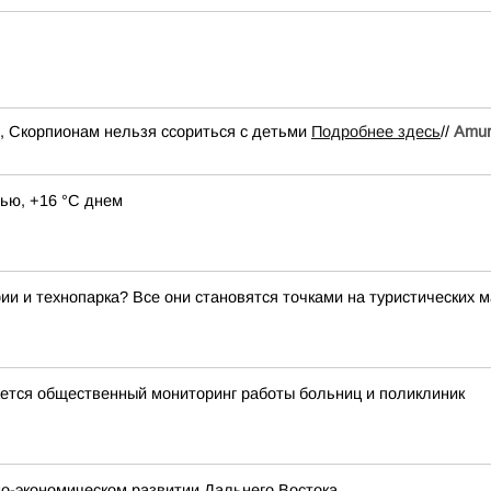
й, Скорпионам нельзя ссориться с детьми
Подробнее здесь
//
Аmur.
ью, +16 °C днем
ии и технопарка? Все они становятся точками на туристических 
тся общественный мониторинг работы больниц и поликлиник
о-экономическом развитии Дальнего Востока