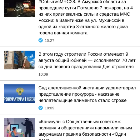
#СобытияМЧС28. В Амурской области за
прошедшие сутки Потушено 7 пожаров, на 4
из них привлекались силы и средства МЧС
России: в Завитинске на ул. Мухинской в
одной из квартир 3-этажного жилого дома
горела ванная комната
10:27
В этом году строители России отмечают 9
августа общий юбилей — исполняется 70 лет
со дня первого празднования Дня строителя
10:09
Суд апелляционной инстанции удовлетворил
представление прокурора - наказание
неплательщице алиментов стало строже
10:09
«Каникулы с Общественным советом»:
полиция и общественники напомнили юным
амурчанам правила безопасности «Один