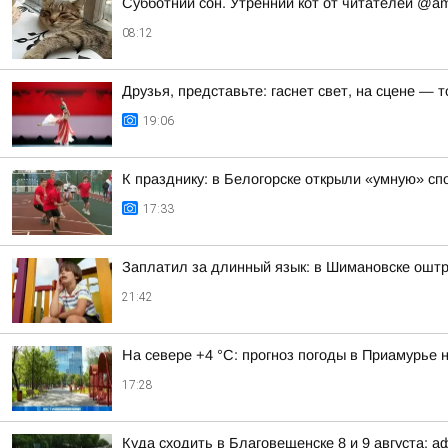
Субботний сон. Утренний кот от читателей @a
08:12
Друзья, представьте: гаснет свет, на сцене —
19:06
К празднику: в Белогорске открыли «умную» с
17:33
Заплатил за длинный язык: в Шимановске ошт
21:42
На севере +4 °С: прогноз погоды в Приамурье н
17:28
Куда сходить в Благовещенске 8 и 9 августа: 