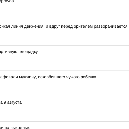
mpravda
 тонкая линия движения, и вдруг перед зрителем разворачивается
портивную площадку
рафовали мужчину, оскорбившего чужого ребенка
а 9 августа
афиша выходных