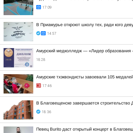
17:09
В Приамурье откроют школу тех, ради кого де
14:57
Амурский медколледж — «Лидер образования 
18:28
Амурские тхэквондисты завоевали 105 медалей
17:46
В Благовещенске завершается строительство 
18:36
Певец Burito даст открытый концерт в Благове