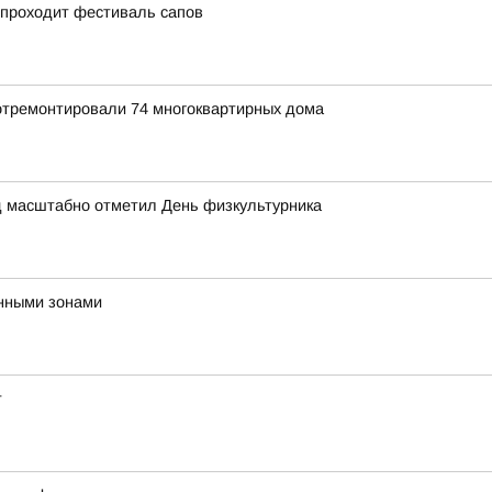
 проходит фестиваль сапов
 отремонтировали 74 многоквартирных дома
д масштабно отметил День физкультурника
нными зонами
т