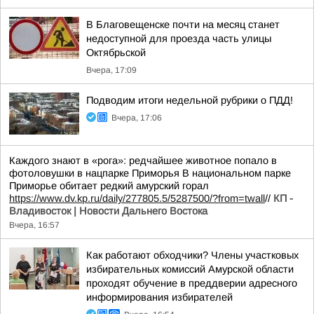
В Благовещенске почти на месяц станет
недоступной для проезда часть улицы
Октябрьской
Вчера, 17:09
Подводим итоги недельной рубрики о ПДД!
Вчера, 17:06
Каждого знают в «рога»: редчайшее животное попало в
фотоловушки в нацпарке Приморья В национальном парке
Приморье обитает редкий амурский горал
https://www.dv.kp.ru/daily/277805.5/5287500/?from=twall
//
КП -
Владивосток | Новости Дальнего Востока
Вчера, 16:57
Как работают обходчики? Члены участковых
избирательных комиссий Амурской области
проходят обучение в преддверии адресного
информирования избирателей