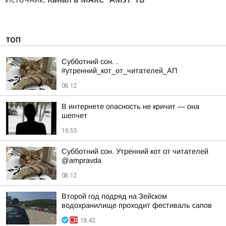
ТОП
Субботний сон. .
#утренний_кот_от_читателей_АП
08:12
В интернете опасность не кричит — она
шепчет
16:55
Субботний сон. Утренний кот от читателей
@ampravda
08:12
Второй год подряд на Зейском
водохранилище проходит фестиваль сапов
18:42