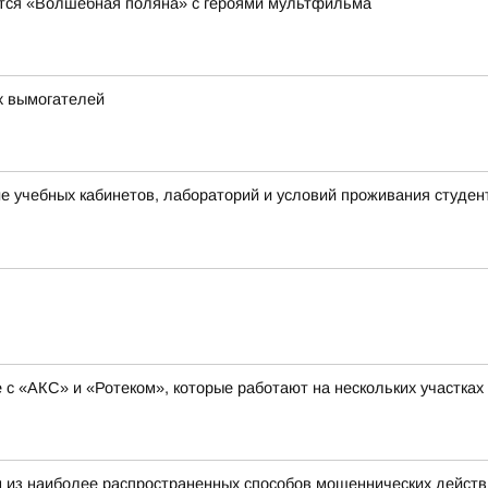
явится «Волшебная поляна» с героями мультфильма
х вымогателей
 учебных кабинетов, лабораторий и условий проживания студен
с «АКС» и «Ротеком», которые работают на нескольких участках
 из наиболее распространенных способов мошеннических действ