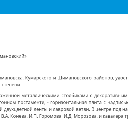
имановский»
мановска, Кумарского и Шимановского районов, удосто
 степени.
ороженной металлическими столбиками с декоративными
онном постаменте, - горизонтальная плита с надпись
ой двухцветной ленты и лавровой ветви. В центре под 
В.А. Конева, И.П. Горомова, И.Д. Морозова, и кавалера тр