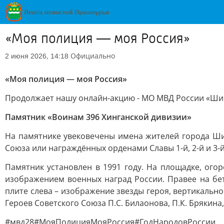
«Моя полиция — моя Россия»
Официально
2 июня 2026, 14:18
«Моя полиция — моя Россия»
Продолжает нашу онлайн-акцию - МО МВД России «Ш
Памятник «Воинам 396 Хинганской дивизии»
На памятнике увековечены имена жителей города Ши
Союза или награждённых орденами Славы 1-й, 2-й и 3-й
Памятник установлен в 1991 году. На площадке, ог
изображением военных наград России. Правее на бет
плите слева – изображение звезды героя, вертикальн
Героев Советского Союза П.С. Билаонова, П.К. Брякина, 
#мвд28#МояПолицияМояРоссия#ГодНародовРоссии