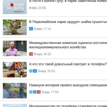
В гости к Винни-Пуху: в парке Завитинска по
Вчера, 20:06
В Первомайском парке орудует шайка пушисты
Вчера, 17:14
Межведомственная комиссия оценила состояние
жилищнокоммунального хозяйства
Вчера, 18:33
А кто это такой довольный смотрит в телефон?
Вчера, 18:33
Накануне вечером провел выездное совещание 
Вчера, 17:50
Мошенничество по телефону становится одним