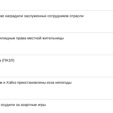
ске наградили заслуженных сотрудников отрасли
жилищные права местной жительницы
а (ПАЗЛ)
м и Хэйхэ приостановлены изза непогоды
 осудили за азартные игры