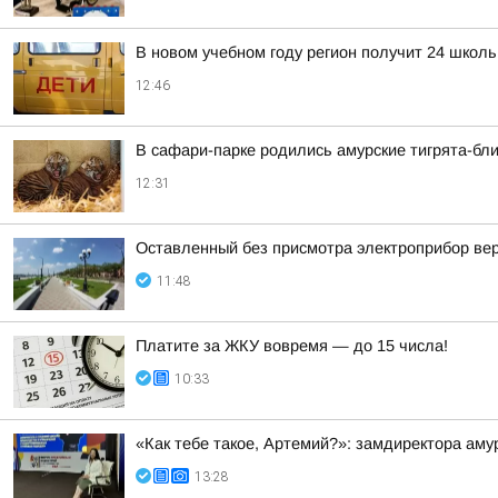
В новом учебном году регион получит 24 школ
12:46
В сафари-парке родились амурские тигрята-бл
12:31
Оставленный без присмотра электроприбор ве
11:48
Платите за ЖКУ вовремя — до 15 числа!
10:33
«Как тебе такое, Артемий?»: замдиректора ам
13:28