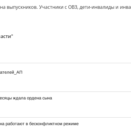
иона выпускников. Участники с ОВЗ, дети-инвалиды и ин
асти"
итателей_АП
есяцы ждала ордена сына
она работают в бесконфликтном режиме