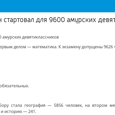
 стартовал для 9600 амурских девя
0 амурских девятиклассников
ервым делом — математика. К экзамену допущены 9626 ч
 обязательных.
ру стала география — 5856 человек, на втором ме
 и историю — 241.