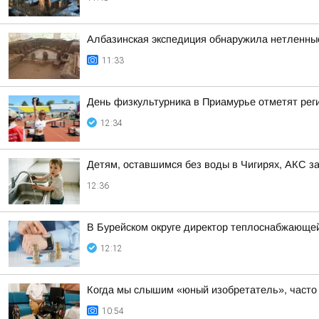
Албазинская экспедиция обнаружила нетленны
11:33
День физкультурника в Приамурье отметят рег
12:34
Детям, оставшимся без воды в Чигирях, АКС з
12:36
В Бурейском округе директор теплоснабжающей
12:12
Когда мы слышим «юный изобретатель», часто 
10:54