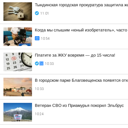
Тындинская городская прокуратура защитила 
11:01
Когда мы слышим «юный изобретатель», часто 
10:54
Платите за ЖКУ вовремя — до 15 числа!
10:33
В городском парке Благовещенска появятся отк
10:33
Ветеран СВО из Приамурья покорил Эльбрус
10:24