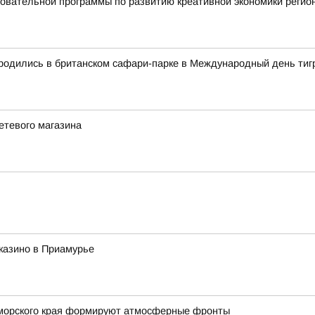
овательной программы по развитию креативной экономики регио
 родились в британском сафари-парке в Международный день тиг
етевого магазина
казино в Приамурье
Приморского края формируют атмосферные фронты