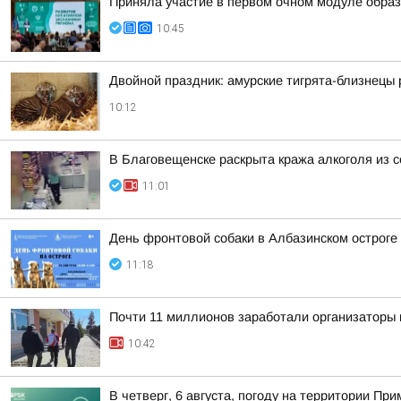
Приняла участие в первом очном модуле образ
10:45
Двойной праздник: амурские тигрята-близнецы
10:12
В Благовещенске раскрыта кража алкоголя из с
11:01
День фронтовой собаки в Албазинском остроге
11:18
Почти 11 миллионов заработали организаторы 
10:42
В четверг, 6 августа, погоду на территории 