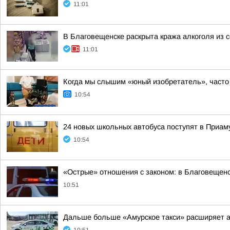
11:01
В Благовещенске раскрыта кража алкоголя из с
11:01
Когда мы слышим «юный изобретатель», часто
10:54
24 новых школьных автобуса поступят в Приам
10:54
«Острые» отношения с законом: в Благовещенс
10:51
Дальше больше «Амурское такси» расширяет а