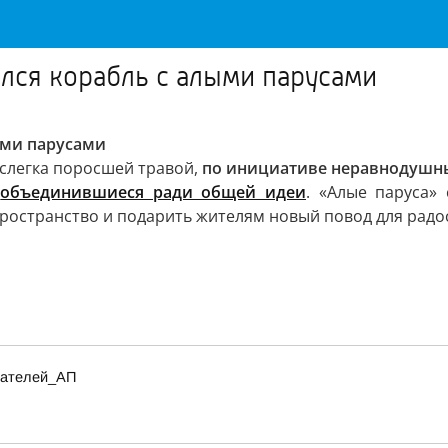
лся корабль с алыми парусами
ыми парусами
 слегка поросшей травой,
по инициативе неравнодушн
,
объединившиеся ради общей идеи
. «Алые паруса»
ространство и подарить жителям новый повод для радо
итателей_АП