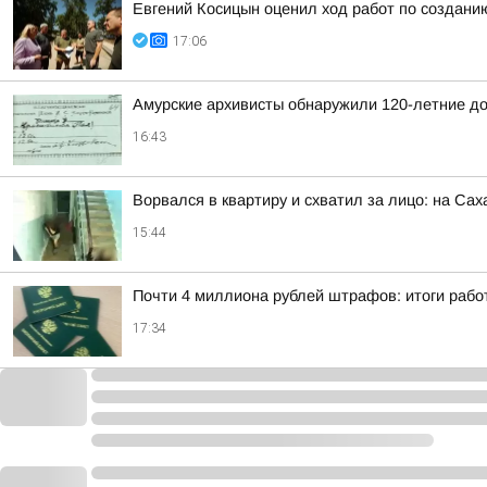
Евгений Косицын оценил ход работ по создани
17:06
Амурские архивисты обнаружили 120-летние д
16:43
Ворвался в квартиру и схватил за лицо: на Са
15:44
Почти 4 миллиона рублей штрафов: итоги рабо
17:34