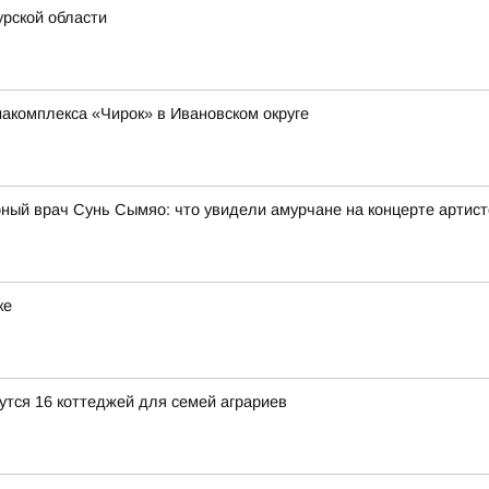
рской области
иакомплекса «Чирок» в Ивановском округе
рный врач Сунь Сымяо: что увидели амурчане на концерте артис
ке
утся 16 коттеджей для семей аграриев