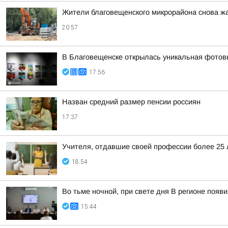
Жители благовещенского микрорайона снова жа
20:57
В Благовещенске открылась уникальная фотовы
17:56
Назван средний размер пенсии россиян
17:37
Учителя, отдавшие своей профессии более 25 л
18:54
Во тьме ночной, при свете дня В регионе появ
15:44