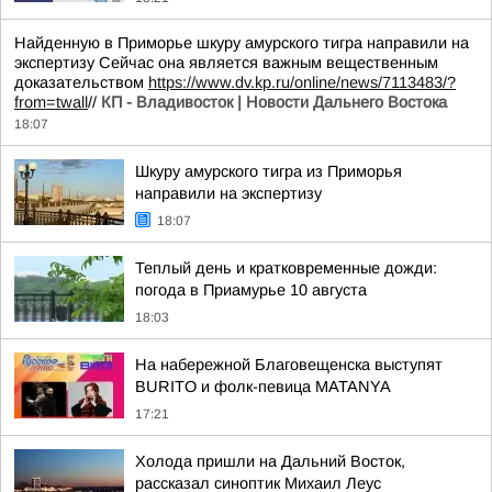
Найденную в Приморье шкуру амурского тигра направили на
экспертизу Сейчас она является важным вещественным
доказательством
https://www.dv.kp.ru/online/news/7113483/?
from=twall
//
КП - Владивосток | Новости Дальнего Востока
18:07
Шкуру амурского тигра из Приморья
направили на экспертизу
18:07
Теплый день и кратковременные дожди:
погода в Приамурье 10 августа
18:03
На набережной Благовещенска выступят
BURITO и фолк-певица MATANYA
17:21
Холода пришли на Дальний Восток,
рассказал синоптик Михаил Леус