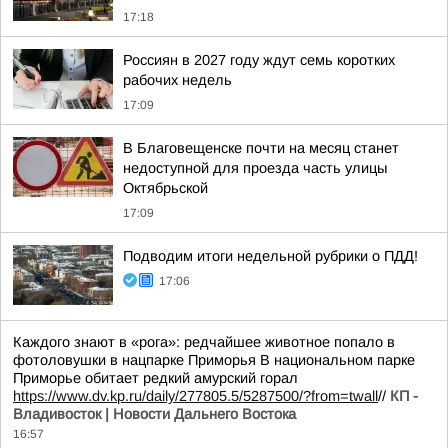
17:18
Россиян в 2027 году ждут семь коротких
рабочих недель
17:09
В Благовещенске почти на месяц станет
недоступной для проезда часть улицы
Октябрьской
17:09
Подводим итоги недельной рубрики о ПДД!
17:06
Каждого знают в «рога»: редчайшее животное попало в
фотоловушки в нацпарке Приморья В национальном парке
Приморье обитает редкий амурский горал
https://www.dv.kp.ru/daily/277805.5/5287500/?from=twall
//
КП -
Владивосток | Новости Дальнего Востока
16:57