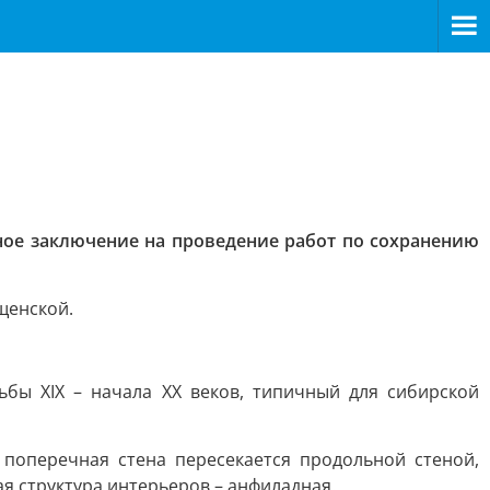
ное заключение на проведение работ по сохранению
щенской.
бы XIX – начала XX веков, типичный для сибирской
 поперечная стена пересекается продольной стеной,
 структура интерьеров – анфиладная.