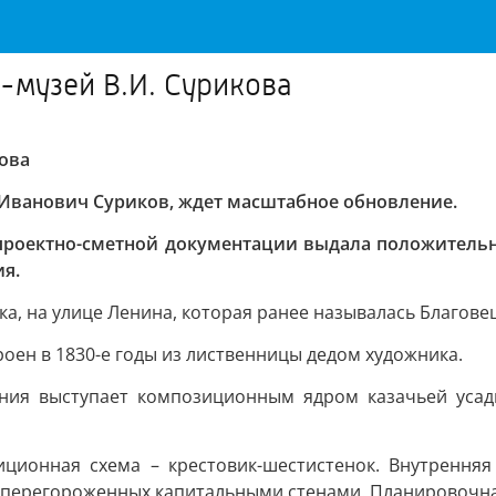
-музей В.И. Сурикова
кова
й Иванович Суриков, ждет масштабное обновление.
 проектно-сметной документации выдала положитель
ия.
а, на улице Ленина, которая ранее называлась Благове
оен в 1830-е годы из лиственницы дедом художника.
ания выступает композиционным ядром казачьей усадь
ционная схема – крестовик-шестистенок. Внутренняя
 перегороженных капитальными стенами. Планировочная