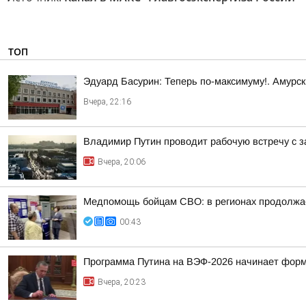
ТОП
Эдуард Басурин: Теперь по-максимуму!. Амурс
Вчера, 22:16
Владимир Путин проводит рабочую встречу с 
Вчера, 20:06
Медпомощь бойцам СВО: в регионах продолжае
00:43
Программа Путина на ВЭФ-2026 начинает фор
Вчера, 20:23