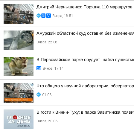
Дмитрий Чернышенко: Порядка 110 маршрутов н
Вчера, 18:51
Амурский областной суд оставил без изменения
Вчера, 22:08
В Первомайском парке орудует шайка пушисты
Вчера, 17:14
Что общего у научной лаборатории, обсерватор
01:03
В гости к Винни-Пуху: в парке Завитинска по
Вчера, 20:06