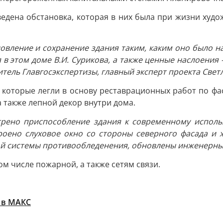
едена обстановка, которая в них была при жизни худож
ление и сохранение здания таким, каким оно было на 
 в этом доме В.И. Сурикова, а также ценные наслоения
итель Главгосэкспертизы, главный эксперт проекта Свет
которые легли в основу реставрационных работ по фа
а также лепной декор внутри дома.
рено приспособление здания к современному использ
роено слуховое окно со стороны северного фасада и
й системы противообледенения, обновлены инженерные 
ом числе пожарной, а также сетям связи.
 в МАКС