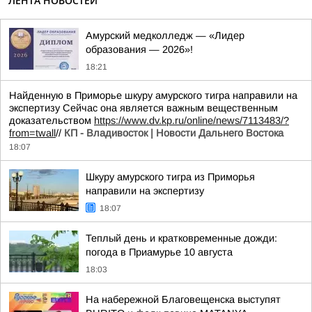
ЛЕНТА НОВОСТЕЙ
Амурский медколледж — «Лидер
образования — 2026»!
18:21
Найденную в Приморье шкуру амурского тигра направили на
экспертизу Сейчас она является важным вещественным
доказательством
https://www.dv.kp.ru/online/news/7113483/?
from=twall
//
КП - Владивосток | Новости Дальнего Востока
18:07
Шкуру амурского тигра из Приморья
направили на экспертизу
18:07
Теплый день и кратковременные дожди:
погода в Приамурье 10 августа
18:03
На набережной Благовещенска выступят