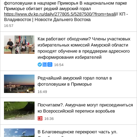
фотоловушки в нацпарке Приморья В национальном парке
Приморье обитает редкий амурский горал
https://www.dv.kp.ru/daily/277805.5/5287500/?from=twall
//
КП -
Владивосток | Новости Дальнего Востока
16:57
Как работают обходчики? Члены участковых
избирательных комиссий Амурской области
проходят обучение в преддверии адресного
информирования избирателей
16:54
Редчайший амурский горал попал в
фотоловушки в Приморье
16:49
Посчитаем?. Амурчане могут присоединиться
ко Всероссийской переписи воробьев
16:36
В Благовещенске перекроют часть ул.