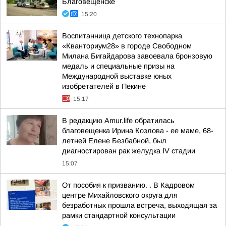
Благовещенске
15:20
Воспитанница детского технопарка
«Кванториум28» в городе Свободном
Милана Бигайдарова завоевала бронзовую
медаль и специальные призы на
Международной выставке юных
изобретателей в Пекине
15:17
В редакцию Amur.life обратилась
благовещенка Ирина Козлова - ее маме, 68-
летней Елене Безбабной, был
диагностирован рак желудка IV стадии
15:07
От пособия к призванию. . В Кадровом
центре Михайловского округа для
безработных прошла встреча, выходящая за
рамки стандартной консультации