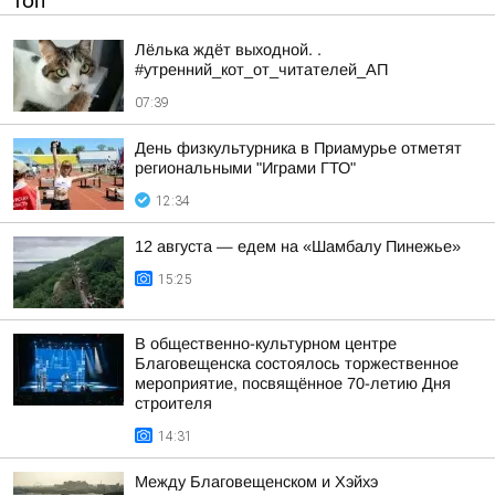
ТОП
Лёлька ждёт выходной. .
#утренний_кот_от_читателей_АП
07:39
День физкультурника в Приамурье отметят
региональными "Играми ГТО"
12:34
12 августа — едем на «Шамбалу Пинежье»
15:25
В общественно-культурном центре
Благовещенска состоялось торжественное
мероприятие, посвящённое 70-летию Дня
строителя
14:31
Между Благовещенском и Хэйхэ