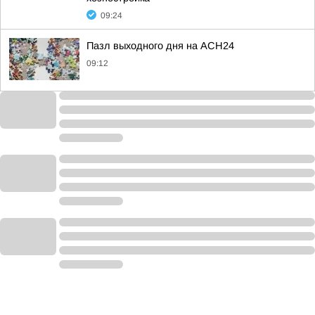
09:24
Пазл выходного дня на АСН24
09:12