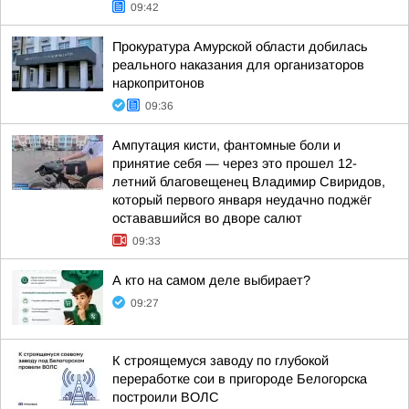
09:42
Прокуратура Амурской области добилась
реального наказания для организаторов
наркопритонов
09:36
Ампутация кисти, фантомные боли и
принятие себя — через это прошел 12-
летний благовещенец Владимир Свиридов,
который первого января неудачно поджёг
остававшийся во дворе салют
09:33
А кто на самом деле выбирает?
09:27
К строящемуся заводу по глубокой
переработке сои в пригороде Белогорска
построили ВОЛС