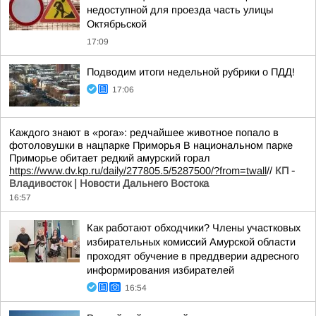
недоступной для проезда часть улицы
Октябрьской
17:09
Подводим итоги недельной рубрики о ПДД!
17:06
Каждого знают в «рога»: редчайшее животное попало в
фотоловушки в нацпарке Приморья В национальном парке
Приморье обитает редкий амурский горал
https://www.dv.kp.ru/daily/277805.5/5287500/?from=twall
//
КП -
Владивосток | Новости Дальнего Востока
16:57
Как работают обходчики? Члены участковых
избирательных комиссий Амурской области
проходят обучение в преддверии адресного
информирования избирателей
16:54