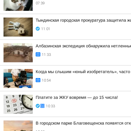
07:39
Тындинская городская прокуратура защитила 
11:01
Албазинская экспедиция обнаружила нетленны
11:33
Когда мы слышим «юный изобретатель», часто 
10:54
Платите за ЖКУ вовремя — до 15 числа!
10:33
В городском парке Благовещенска появятся отк