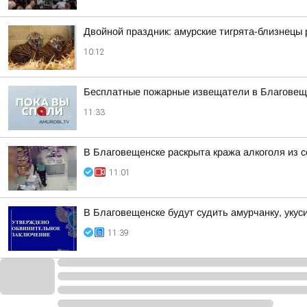
Двойной праздник: амурские тигрята-близнецы
10:12
Бесплатные пожарные извещатели в Благовещен
11:33
В Благовещенске раскрыта кража алкоголя из с
11:01
В Благовещенске будут судить амурчанку, уку
11:39