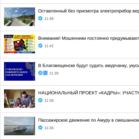
Оставленный без присмотра электроприбор ве
11:48
Внимание! Мошенники постоянно придумывают
11:42
В Благовещенске будут судить амурчанку, уку
11:39
НАЦИОНАЛЬНЫЙ ПРОЕКТ «КАДРЫ»: УЧАС
11:39
Пассажирское движение по Амуру в смешанном
11:36