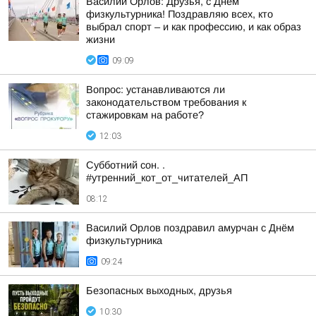
Василий Орлов: Друзья, с Днём
физкультурника! Поздравляю всех, кто
выбрал спорт – и как профессию, и как образ
жизни
09:09
Вопрос: устанавливаются ли
законодательством требования к
стажировкам на работе?
12:03
Субботний сон. .
#утренний_кот_от_читателей_АП
08:12
Василий Орлов поздравил амурчан с Днём
физкультурника
09:24
Безопасных выходных, друзья
10:30