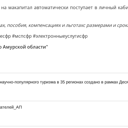
на макапитал автоматически поступает в личный кабин
х, пособия, компенсациях и льготах
с размерами и срок
есфр #мспсфр #электронныеуслугисфр
о Амурской области"
аучно-популярного туризма в 35 регионах создано в рамках Деся
итателей_АП