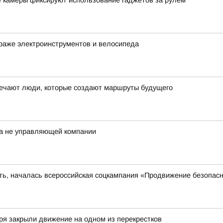
е камеры фиксируют использование гаджетов за рулём
раже электроинструментов и велосипеда
ечают люди, которые создают маршруты будущего
а не управляющей компании
сть, началась всероссийская соцкампания «Продвижение безопас
ря закрыли движение на одном из перекрестков