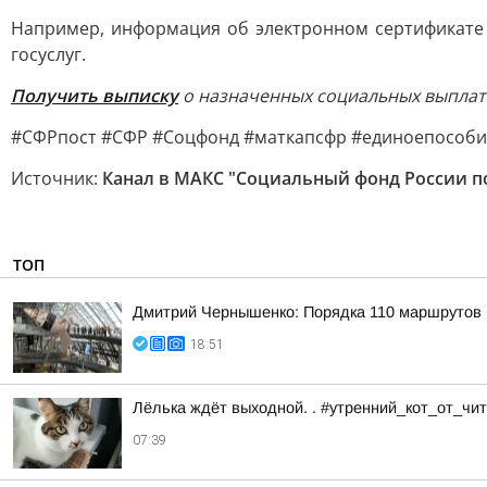
Например, информация об электронном сертификате 
госуслуг.
Получить выписку
о назначенных социальных выплата
#СФРпост #СФР #Соцфонд #маткапсфр #единоепособи
Источник:
Канал в МАКС "Социальный фонд России п
ТОП
Дмитрий Чернышенко: Порядка 110 маршрутов н
18:51
Лёлька ждёт выходной. . #утренний_кот_от_ч
07:39