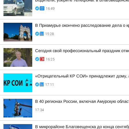
Водители, уберите телефоны: в Благовещенск
16:49
В Приамурье окончено расследование дела о к
15:28
Сегодня свой профессиональный праздник отм
16:25
«Отрицательный КР СОИ» принадлежит дому, 
17:11
В 40 регионах России, включая Амурскую обла
17:34
В микрорайоне Благовещенска до конца сентяб