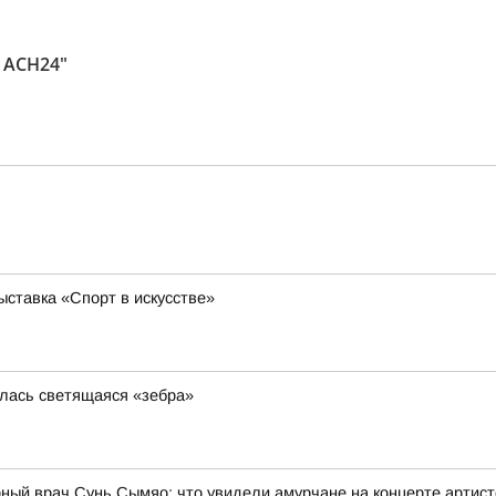
 АСН24"
ставка «Спорт в искусстве»
илась светящаяся «зебра»
рный врач Сунь Сымяо: что увидели амурчане на концерте артис