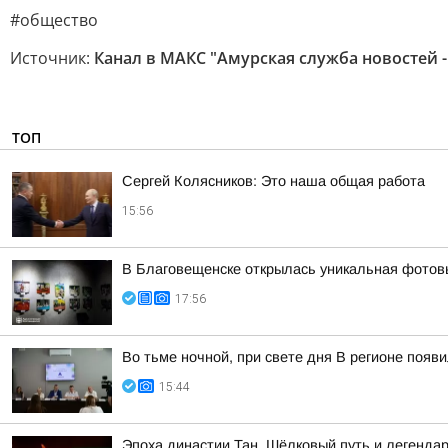
#общество
Источник:
Канал в МАКС "Амурская служба новостей -
ТОП
Сергей Колясников: Это наша общая работа
15:56
В Благовещенске открылась уникальная фотовы
17:56
Во тьме ночной, при свете дня В регионе появ
15:44
Эпоха династии Тан, Шёлковый путь и легенда