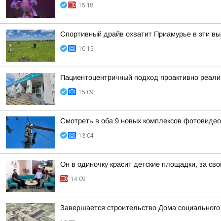
15:18
Спортивный драйв охватит Приамурье в эти в
10:15
Пациентоцентричный подход проактивно реализ
15:09
Смотреть в оба 9 новых комплексов фотовидеоф
13:04
Он в одиночку красит детские площадки, за сво
14:09
Завершается строительство Дома социального