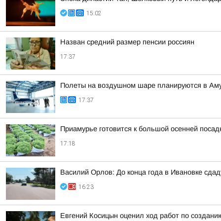
15:02
Назван средний размер пенсии россиян
17:37
Полеты на воздушном шаре планируются в Аму
17:37
Приамурье готовится к большой осенней посад
17:18
Василий Орлов: До конца года в Ивановке сдад
16:23
Евгений Косицын оценил ход работ по создани