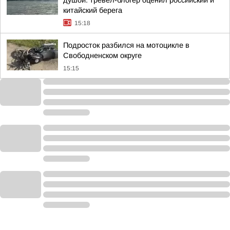
душой: тревел-блогер оценил российский и
китайский берега
15:18
Подросток разбился на мотоцикле в
Свободненском округе
15:15