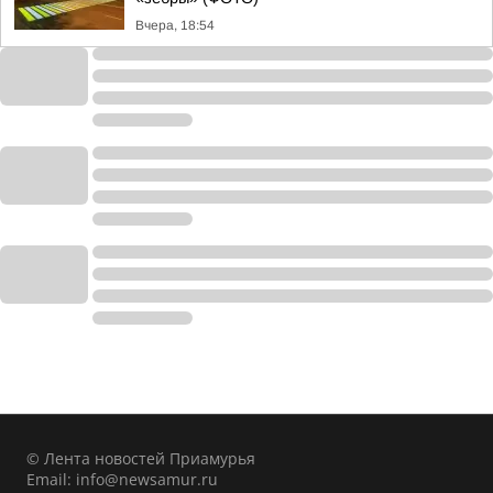
Вчера, 18:54
© Лента новостей Приамурья
Email:
info@newsamur.ru