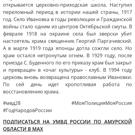
открывается церковно-приходская школа. Наступил
переломный период в истории нашей страны, 1917
год. Село Ивановка в годы революции и Гражданской
войны стало одним из центров Октябрьской смуты. В
феврале 1918 на окраине села был зверски убит
настоятель храма священник Георгий Паргачевский.
А в марте 1919 года японцы дотла сожгли село. Но
храм остался нетронутым огнем. В 1929 году, после
приезда С. Буденного по его приказу храм был закрыт
и превращен в «очаг культуры» - клуб. В 1994 году
церковь вновь возвращена православным Ивановки.
По сей день идет кропотливая работа по
восстановлению храма.
#мвд28 #МояПолицияМояРоссия
#ГодНародовРоссии
ПОДПИСАТЬСЯ НА УМВД РОССИИ ПО АМУРСКОЙ
ОБЛАСТИ В МАХ