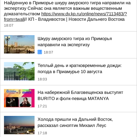
Найденную в Приморье шкуру амурского тигра направили на
экспертизу Сейчас она является важным вещественным
доказательством
https://www.dv.kp.ru/online/news/7113483/?
from=twall
//
КП - Владивосток | Новости Дальнего Востока
18:07
Шкуру амурского тигра из Приморья
направили на экспертизу
18:07
Теплый день и кратковременные дожди:
погода в Приамурье 10 августа
18:03
На набережной Благовещенска выступят
BURITO и фолк-певица MATANYA
17:21
Холода пришли на Дальний Восток,
рассказал синоптик Михаил Леус
17:18