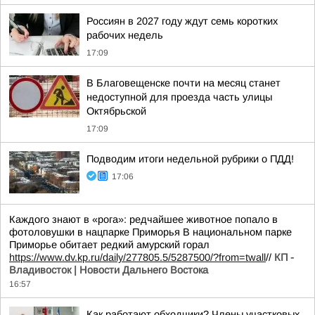
Россиян в 2027 году ждут семь коротких
рабочих недель
17:09
В Благовещенске почти на месяц станет
недоступной для проезда часть улицы
Октябрьской
17:09
Подводим итоги недельной рубрики о ПДД!
17:06
Каждого знают в «рога»: редчайшее животное попало в
фотоловушки в нацпарке Приморья В национальном парке
Приморье обитает редкий амурский горал
https://www.dv.kp.ru/daily/277805.5/5287500/?from=twall
//
КП -
Владивосток | Новости Дальнего Востока
16:57
Как работают обходчики? Члены участковых