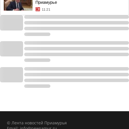
Приамурье
11:21
© Лента новостей Приамурья
Email:
info@newsamur.ru