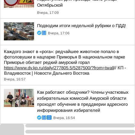
Октябрьской
Вчера, 17:09
Подводим итоги недельной рубрики о ПДД!
Вчера, 17:06
Каждого знают в «рога»: редчайшее животное попало в
фотоловушки в нацпарке Приморья В национальном парке
Приморье обитает редкий амурский горал
https://www.dv.kp.ru/daily/277805.5/5287500/?from=twall
//
КП -
Владивосток | Новости Дальнего Востока
Вчера, 16:57
Как работают обходчики? Члены участковых
избирательных комиссий Амурской области
проходят обучение в преддверии адресного
информирования избирателей
Вчера, 16:54