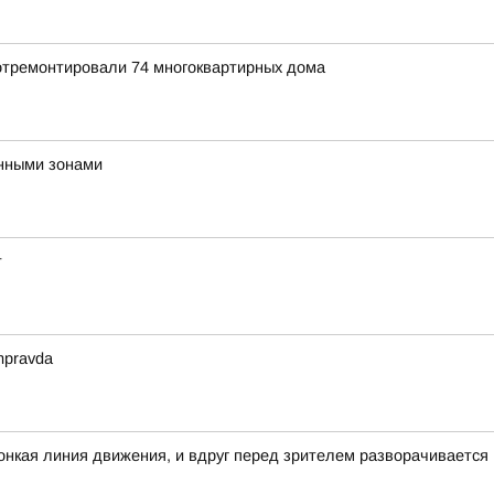
 отремонтировали 74 многоквартирных дома
нными зонами
т
mpravda
 тонкая линия движения, и вдруг перед зрителем разворачивается