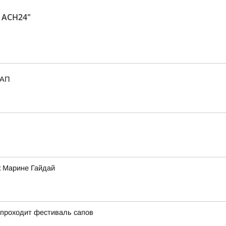
 АСН24"
_АП
к Марине Гайдай
 проходит фестиваль сапов