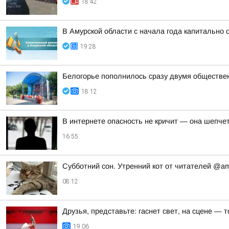
18:42
В Амурской области с начала года капитально
19:28
Белогорье пополнилось сразу двумя обществе
18:12
В интернете опасность не кричит — она шепче
16:55
Субботний сон. Утренний кот от читателей @a
08:12
Друзья, представьте: гаснет свет, на сцене —
19:06