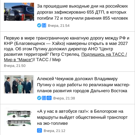
За прошедшие выходные дни на российских
дорогах зафиксировано 655 ДТП, в которых
погибли 72 и получили ранения 855 человек
Вчера, 21:54
Первую в мире трансграничную канатную дорогу между РФ и
КНР (Благовещенск — Хэйхэ) намерены открыть в мае 2027
года. Об этом Путину доложил директор АНО "Центр
развития территорий" Петр Стрелец.
Подпишись на ТАСС /
Мир в "Максе"
//
ТАСС / Мир
Вчера, 21:50
Алексей Чекунков доложил Владимиру
Путину о ходе работы по реализации мастер-
планов развития городов Дальнего Востока
Вчера, 21:38
«А у нас в автобусе газ!»: в Белогорске на
маршруты выйдет общественный транспорт
на эко-топливе
Вчера, 21:12