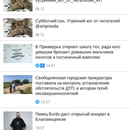
#утренний_кот_от_читателей_АП
08:12
Субботний сон. Утренний кот от читателей
@ampravda
08:12
В Приамурье откроют школу тех, ради кого
девушки бросают домашних мальчиков
пилотов и гостиничный комплекс
14:57
Свободненская городская прокуратура
поставила на контроль установление
обстоятельств ДТП, в котором погиб
несовершеннолетний
12:57
Певец Burito даст открытый концерт в
Благовещенске
16:07